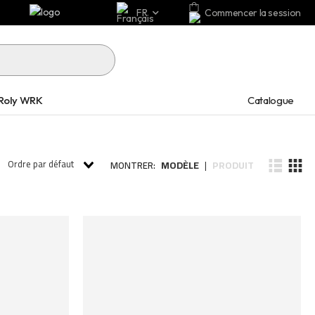
FR
Commencer la session
Catalogue
Roly WRK
Ordre par défaut
MODÈLE
PRODUIT
MONTRER:
|