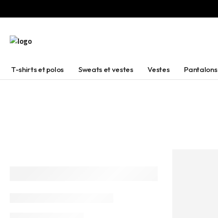
T-shirts et polos
Sweats et vestes
Vestes
Pantalons