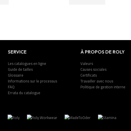
SERVICE
À PROPOS DE ROLY
Les catalogues en ligne
Valeurs
Guide de tailles
Causes sociales
Glossaire
Certificats
Informations sur le processus
Travailler avec nous
FAQ
Politique de gestion interne
Errata du catalogue