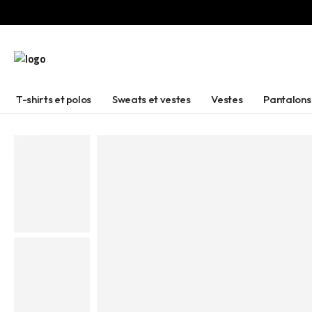
T-shirts et polos
Sweats et vestes
Vestes
Pantalons