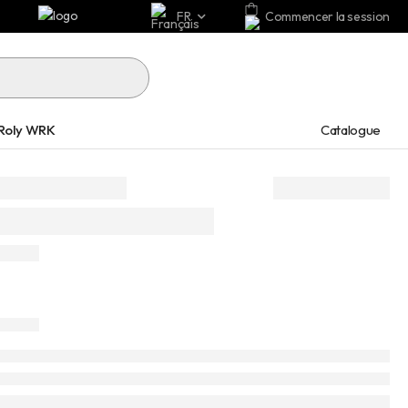
FR
Commencer la session
Catalogue
Roly WRK