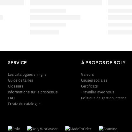
SERVICE
À PROPOS DE ROLY
Les catalogues en ligne
Valeurs
Guide de tailles
Causes sociales
Glossaire
Certificats
Informations sur le processus
Travailler avec nous
FAQ
Politique de gestion interne
Errata du catalogue